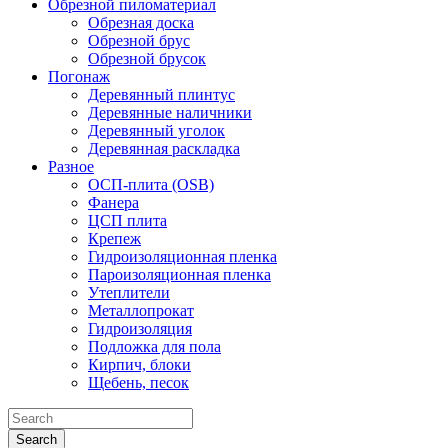
Обрезной пиломатериал
Обрезная доска
Обрезной брус
Обрезной брусок
Погонаж
Деревянный плинтус
Деревянные наличники
Деревянный уголок
Деревянная раскладка
Разное
ОСП-плита (OSB)
Фанера
ЦСП плита
Крепеж
Гидроизоляционная пленка
Пароизоляционная пленка
Утеплители
Металлопрокат
Гидроизоляция
Подложка для пола
Кирпич, блоки
Щебень, песок
Search