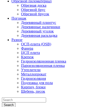
Обрезной пиломатериал
Обрезная доска
Обрезной брус
Обрезной брусок
Погонаж
Деревянный плинтус
Деревянные наличники
Деревянный уголок
Деревянная раскладка
Разное
ОСП-плита (OSB)
Фанера
ЦСП плита
Крепеж
Гидроизоляционная пленка
Пароизоляционная пленка
Утеплители
Металлопрокат
Гидроизоляция
Подложка для пола
Кирпич, блоки
Щебень, песок
Search