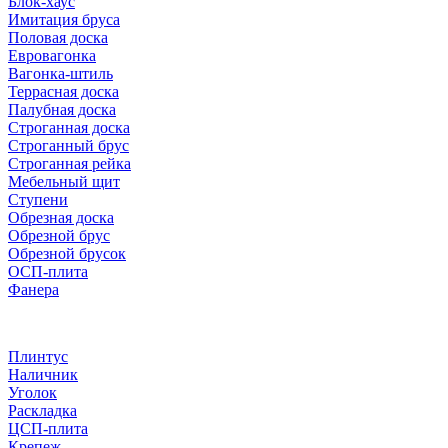
Блок-хаус
Имитация бруса
Половая доска
Евровагонка
Вагонка-штиль
Террасная доска
Палубная доска
Строганная доска
Строганный брус
Строганная рейка
Мебельный щит
Ступени
Обрезная доска
Обрезной брус
Обрезной брусок
ОСП-плита
Фанера
Плинтус
Наличник
Уголок
Раскладка
ЦСП-плита
Крепеж