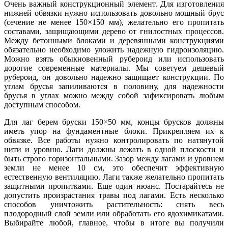
Очень важный конструкционный элемент. Для изготовления
нижней обвязки нужно использовать довольно мощный брус
(сечение не менее 150×150 мм), желательно его пропитать
составами, защищающими дерево от гнилостных процессов.
Между бетонными блоками и деревянными конструкциями
обязательно необходимо уложить надежную гидроизоляцию.
Можно взять обыкновенный рубероид или использовать
дорогие современные материалы. Мы советуем дешевый
рубероид, он довольно надежно защищает конструкции. По
углам брусья запиливаются в половину, для надежности
брусья в углах можно между собой зафиксировать любым
доступным способом.
Для лаг берем бруски 150×50 мм, концы брусков должны
иметь упор на фундаментные блоки. Прикрепляем их к
обвязке. Все работы нужно контролировать по натянутой
нити и уровню. Лаги должны лежать в одной плоскости и
быть строго горизонтальными. Зазор между лагами и уровнем
земли не менее 10 см, это обеспечит эффективную
естественную вентиляцию. Лаги также желательно пропитать
защитными пропитками. Еще один нюанс. Постарайтесь не
допустить произрастания травы под лагами. Есть несколько
способов уничтожить растительность: снять весь
плодородный слой земли или обработать его ядохимикатами.
Выбирайте любой, главное, чтобы в итоге вы получили